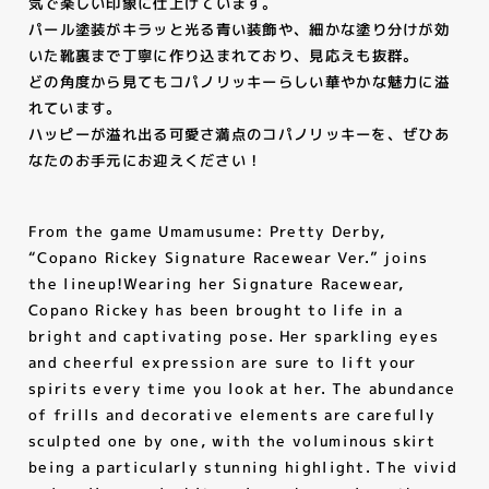
気で楽しい印象に仕上げています。
パール塗装がキラッと光る青い装飾や、細かな塗り分けが効
NEWS
いた靴裏まで丁寧に作り込まれており、見応えも抜群。
ニュース
どの角度から見てもコパノリッキーらしい華やかな魅力に溢
れています。
PRODUCTS
ハッピーが溢れ出る可愛さ満点のコパノリッキーを、ぜひあ
なたのお手元にお迎えください！
商品
RECRUIT
From the game Umamusume: Pretty Derby,
“Copano Rickey Signature Racewear Ver.” joins
採用情報
the lineup!Wearing her Signature Racewear,
COMPANY
Copano Rickey has been brought to life in a
bright and captivating pose. Her sparkling eyes
会社情報
and cheerful expression are sure to lift your
spirits every time you look at her. The abundance
CONTACT
of frills and decorative elements are carefully
sculpted one by one, with the voluminous skirt
お問い合わせ
being a particularly stunning highlight. The vivid