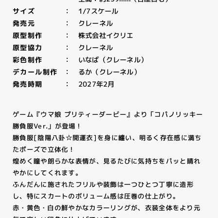
1/7スケール
サイズ
クレーネル
発売元
株式会社イクリエ
原型制作
クレーネル
原型協力
いなば（クレーネル）
彩色制作
るか（クレーネル）
デカール制作
2027年2月
発売時期
ゲーム『ウマ娘 プリティーダービー』より「コパノリッキー
勝負服Ver.」が登場！
勝負服[陰陽八卦☆開運衣]を身に纏い、明るく存在感に満ち
たポーズで立体化！
煌めく瞳や朗らかな表情が、見るたびに気持ちをパッと晴れ
やかにしてくれます。
ふんだんに施されたフリルや装飾は一つひとつ丁寧に造形
し、特にスカートのボリューム感は圧巻の仕上がり。
赤・黄色・白の鮮やかなカラーリングが、衣装全体をより元