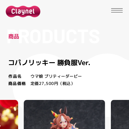
P
R
O
D
U
C
T
S
商
品
コパノリッキー 勝負服Ver.
作品名
ウマ娘 プリティーダービー
商品価格
定価27,500円（税込）