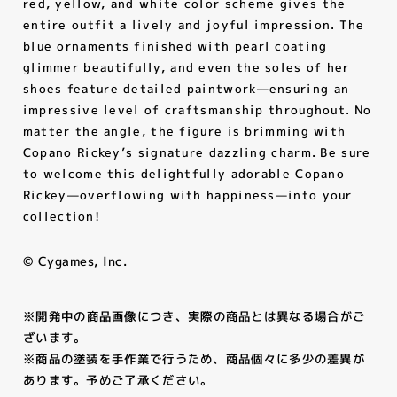
red, yellow, and white color scheme gives the
entire outfit a lively and joyful impression. The
blue ornaments finished with pearl coating
glimmer beautifully, and even the soles of her
shoes feature detailed paintwork—ensuring an
impressive level of craftsmanship throughout. No
matter the angle, the figure is brimming with
Copano Rickey’s signature dazzling charm. Be sure
to welcome this delightfully adorable Copano
Rickey—overflowing with happiness—into your
collection!
© Cygames, Inc.
※開発中の商品画像につき、実際の商品とは異なる場合がご
ざいます。
※商品の塗装を手作業で行うため、商品個々に多少の差異が
あります。予めご了承ください。