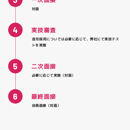
完全週休２日制（土・日）、祝日、有給休暇、年末年始休
履歴書、職務履歴書、ポートフォリオ
暇、夏期休暇、特別休暇（忌引、結婚休暇）
対面
就業場所
時間外労働
4
実技審査
指定なし
有（月平均20時間以内）
造形採用については必要に応じて、弊社にて実技テス
トを実施
報酬
給与
製作物の内容により応相談
基本給 208,000円以上
5
二次面接
固定時間外休日労働深夜業手当（時間外労働の有無にかかわ
必要に応じて実施（対面）
らず、20時間分の時間外手当として33,000円以上を支給）
6
待遇・福利厚生
最終面接
社会保険（雇用・労災・健康・厚生年金）
役員面接（対面）
賞与（入社６ヵ月後から年２回）
退職金制度（入社１年１か月後から中退共加入）
通勤手当（上限あり）