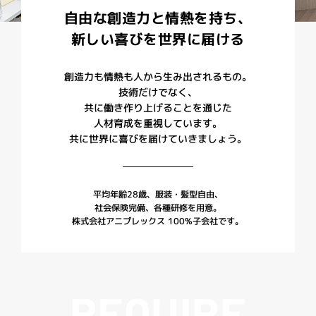
自由な創造力と情熱を持ち、
新しい喜びを世界に届ける
創造力も情熱も人から生み出されるもの。
技術だけでなく、
共に働き作り上げることを通じた
人材育成を重視しています。
共に世界に喜びを届けていきましょう。
平均年齢28歳、服装・髪型自由、
社会保険完備、各種研修を用意。
株式会社アニプレックス 100%子会社です。
R
E
Q
U
I
R
E