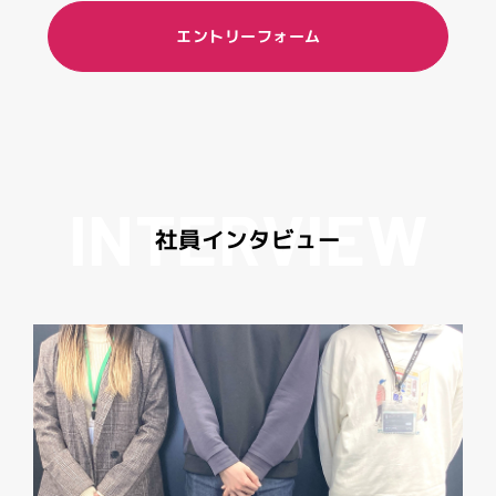
残業手当、慶弔金（忌引、結婚）
一部条件があるものもあり。
エントリーフォーム
受動喫煙防止措置
屋内禁煙
I
N
T
E
R
V
I
E
W
社
員
イ
ン
タ
ビ
ュ
ー