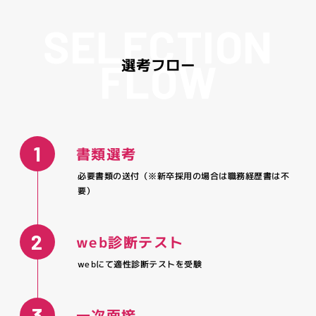
契約社員（正社員登用制度あり）
業務委託
S
E
L
E
C
T
I
O
N
試用期間３か月（試用期間中の待遇変更なし）
契約の更新 有（勤務成績、勤務態度・能力・会社の経営
F
L
O
W
選
考
フ
ロ
ー
応募条件
状況等により判断）
更新条件 有（通算契約５年まで）
【アナログ原型】
1/8以上のキャラクタースケールフィギュア5体以上の造形経
験
就業時間
1
書類選考
フレックスタイム制（標準労働時間 １０：００～１９：０
【デジタル原型】
０）
Zbrushによる造形スキル（出力物の仕上げ経験があればなお
必要書類の送付（※新卒採用の場合は職務経歴書は不
コアタイム有、休憩１時間
良い）
要）
【フィニッシャー】
就業場所
1/8以上のキャラクタースケールフィギュア10体以上の彩色
2
web診断テスト
経験
東京都千代田区岩本町２－６－１２ 曙ビル２階
webにて適性診断テストを受験
休日・休暇
3
必要書類
一次面接