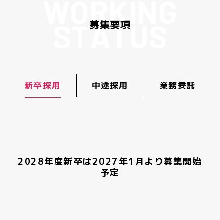
W
O
R
K
I
N
G
S
T
A
T
U
S
募
集
要
項
新卒採用
中途採用
業務委託
2028年度新卒は2027年1月より募集開始
募集内容
募集内容
予定
希望職種の商業経験者は優遇
フィギュアの原型製作
第二新卒、未経験の方も応募可
彩色見本製作
雇用形態
雇用形態