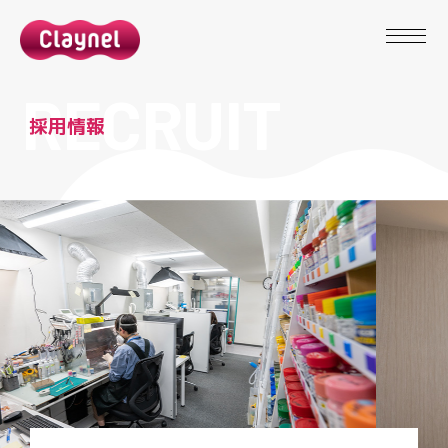
R
E
C
R
U
I
T
採
用
情
報