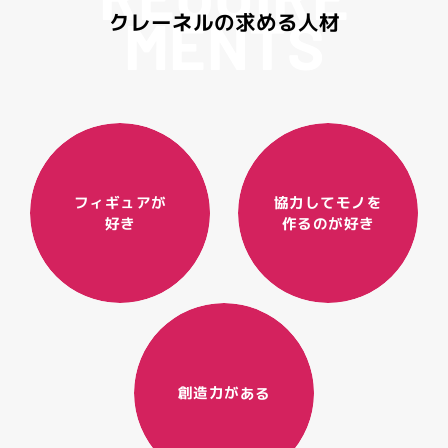
M
E
N
T
S
ク
レ
ー
ネ
ル
の
求
め
る
人
材
協力してモノを
フィギュアが
作るのが好き
好き
創造力がある