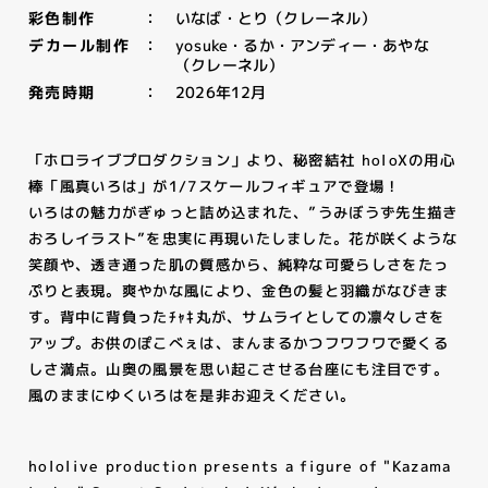
いなば・とり（クレーネル）
彩色制作
yosuke・るか・アンディー・あやな
デカール制作
（クレーネル）
2026年12月
発売時期
「ホロライブプロダクション」より、秘密結社 holoXの用心
棒「風真いろは」が1/7スケールフィギュアで登場！
いろはの魅力がぎゅっと詰め込まれた、”うみぼうず先生描き
おろしイラスト”を忠実に再現いたしました。花が咲くような
笑顔や、透き通った肌の質感から、純粋な可愛らしさをたっ
ぷりと表現。爽やかな風により、金色の髪と羽織がなびきま
NEWS
す。背中に背負ったﾁｬｷ丸が、サムライとしての凛々しさを
ニュース
アップ。お供のぽこべぇは、まんまるかつフワフワで愛くる
しさ満点。山奥の風景を思い起こさせる台座にも注目です。
PRODUCTS
風のままにゆくいろはを是非お迎えください。
商品
hololive production presents a figure of "Kazama
RECRUIT