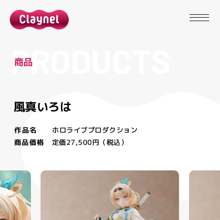
P
R
O
D
U
C
T
S
商
品
風真いろは
作品名
ホロライブプロダクション
商品価格
定価27,500円（税込）