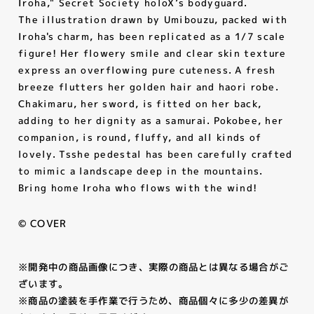
Iroha," Secret Society holoX’s bodyguard.
採用情報
The illustration drawn by Umibouzu, packed with
Iroha's charm, has been replicated as a 1/7 scale
COMPANY
figure! Her flowery smile and clear skin texture
express an overflowing pure cuteness. A fresh
会社情報
breeze flutters her golden hair and haori robe.
Chakimaru, her sword, is fitted on her back,
CONTACT
adding to her dignity as a samurai. Pokobee, her
お問い合わせ
companion, is round, fluffy, and all kinds of
lovely. Tsshe pedestal has been carefully crafted
to mimic a landscape deep in the mountains.
Bring home Iroha who flows with the wind!
© COVER
※開発中の商品画像につき、実際の商品とは異なる場合がご
ざいます。
※商品の塗装を手作業で行うため、商品個々に多少の差異が