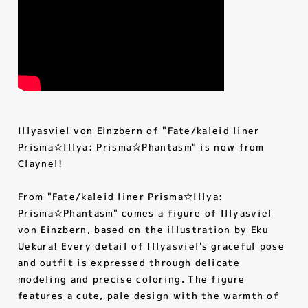
ニュース
PRODUCTS
商品
RECRUIT
採用情報
Illyasviel von Einzbern of "Fate/kaleid liner
Prisma☆Illya: Prisma☆Phantasm" is now from
COMPANY
Claynel!
会社情報
From "Fate/kaleid liner Prisma☆Illya:
CONTACT
Prisma☆Phantasm" comes a figure of Illyasviel
von Einzbern, based on the illustration by Eku
お問い合わせ
Uekura! Every detail of Illyasviel's graceful pose
and outfit is expressed through delicate
modeling and precise coloring. The figure
features a cute, pale design with the warmth of