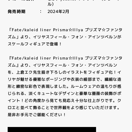
ル）
2024年2月
発売時期
「Fate/kaleid liner Prisma☆Illya プリズマ☆ファンタ
ズム」より、イリヤスフィール・フォン・アインツベルンが
スケールフィギュアで登場！
『Fate/kaleid liner Prisma☆Illya プリズマ☆ファンタ
ズム』より、イリヤスフィール・フォン・アインツベルン
を、上倉エク先生描き下ろしのイラストをフィギュア化！イ
リヤが魅せる優雅なポージングや衣装の細部まで、繊細な造
形と緻密な彩色で表現しました。ルームウェアの温もりが感
じられる、淡くキュートなデザインと豪華な薔薇の装飾がポ
イント！どの角度から見ても見応え十分な仕上がりです。ク
ロエと並べて飾ることで世界観をより感じていただけます。
是非お手元でご堪能ください！
NEWS