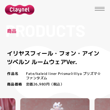
P
R
O
D
U
C
T
S
商
品
イリヤスフィール・フォン・アイン
ツベルン ルームウェアVer.
作品名
Fate/kaleid liner Prisma☆Illya プリズマ☆
ファンタズム
商品価格
定価26,980円（税込）