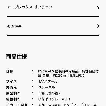
アニプレックス オンライン
あみあみ
商品仕様
PVC&ABS 塗装済み完成品・特性台座付
仕様
属 全高：約220㎜（台座含む）
1/7スケール
サイズ
クレーネル
発売元
千鶴（鶴の館）
原型制作
いなば（クレーネル）
彩色制作
るか、yosuke、アンディー（クレーネ
デカール制作